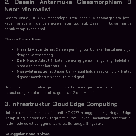
2. Desain Antarmuka Glassmorphism &
Neon Minimalist
Secara visual, HOKI777 mengadopsi tren desain
Glassmorphism
(efek
kaca transparan) dengan aksen neon futuristik. Desain ini bukan hanya
cantik, tetapi fungsional.
Elemen Desain Kunci:
Hierarki Visual Jelas:
Elemen penting (tombol aksi, kartu) menonjol
dengan kontras tinggi.
Dark Mode Adaptif:
Latar belakang gelap mengurangi kelelahan
mata dan hemat baterai OLED.
Micro-Interactions:
Umpan balik visual halus saat kartu diklik atau
digeser, memberikan rasa "taktil" digital.
Desain ini menciptakan pengalaman bermain yang imersif dan stylish,
sesuai dengan selera estetika generasi Z dan Milenial.
3. Infrastruktur Cloud Edge Computing
Untuk memastikan koneksi stabil, HOKI777 menggunakan jaringan
Edge
Computing
. Server tidak terpusat di satu lokasi, melainkan tersebar di
node-node dekat pengguna (Jakarta, Surabaya, Singapura).
Keunggulan Konektivitas: