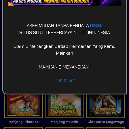
POPULAR
SLOT
LIVE GAME
CASINO
AKES MUDAH TANPA KENDALA
DISINI
SPORTSBOOK
LOTTERY
POKER
ARCADE
SITUS SLOT TERPERCAYA NO.1 DI INDONESIA
Game Terpopuler
Claim & Menangkan Setiap Permainan Yang Kamu
Mainkan
MAINKAN & MENANGKAN!!
LIVE CHAT
Fortune of Olympus
Mahjong Ways 2
Kirin Mahjong Ultra
Mahjong Princess
Mahjong MaxWin
Cleopatra Megaways