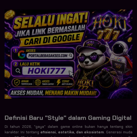
Definisi Baru "Style" dalam Gaming Digital
Di tahun 2026, "gaya" dalam game online bukan hanya tentang skin
karakter. Ini tentang
efisiensi, estetika, dan ekosistem
. Generasi muda