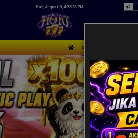
Sat, August 8, 4:33:15 PM
Slot
Live Game