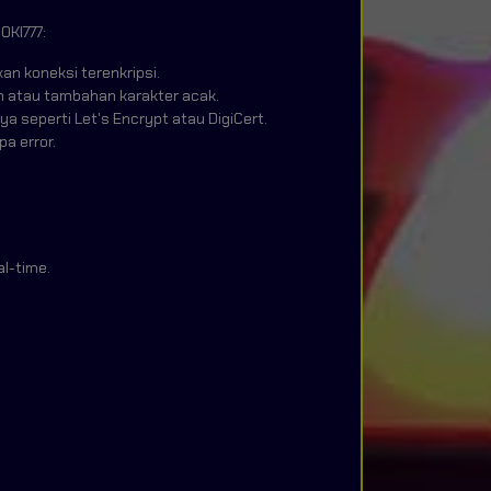
OKI777:
an koneksi terenkripsi.
h atau tambahan karakter acak.
aya seperti Let's Encrypt atau DigiCert.
pa error.
l-time.