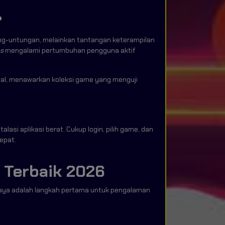
?
tung-untungan, melainkan tantangan keterampilan
s
mengalami pertumbuhan pengguna aktif
gital, menawarkan koleksi game yang menguji
si aplikasi berat. Cukup login, pilih game, dan
epat.
 Terbaik 2026
aya adalah langkah pertama untuk pengalaman