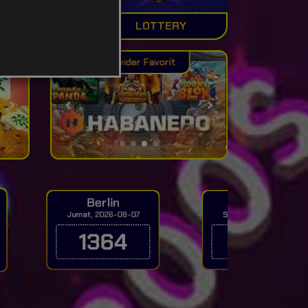
CASINO
LOTTERY
Provider Favorit
rlin
Bangkok
Bul
026-08-07
Sabtu, 2026-08-08
Sabtu, 
364
2153
6