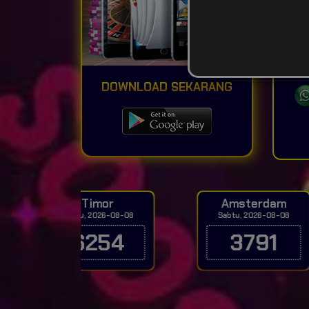
S
Layanan Customer
DOWNLOAD SEKARANG
6282312622550
or
Amsterdam
Barc
26-08-08
Sabtu, 2026-08-08
Sabtu, 2
54
3791
56