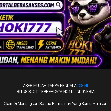
R
50,367,243,
AKES MUDAH TANPA KENDALA
DISINI
SITUS SLOT TERPERCAYA NO.1 DI INDONESIA
Claim & Menangkan Setiap Permainan Yang Kamu Mainkan