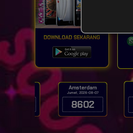
S
Layanan Customer
DOWNLOAD SEKARANG
6282312622550
or
Amsterdam
Barc
26-08-07
Jumat, 2026-08-07
Kamis, 2
29
8602
18