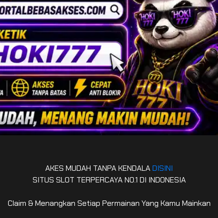
R
50,332,428,
AKES MUDAH TANPA KENDALA
DISINI
SITUS SLOT TERPERCAYA NO.1 DI INDONESIA
Claim & Menangkan Setiap Permainan Yang Kamu Mainkan