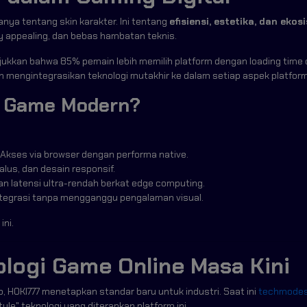
nya tentang skin karakter. Ini tentang
efisiensi, estetika, dan ekos
y appealing, dan bebas hambatan teknis.
kkan bahwa 85% pemain lebih memilih platform dengan loading time 
 mengintegrasikan teknologi mutakhir ke dalam setiap aspek platfor
gi Game Modern?
. Akses via browser dengan performa native.
alus, dan desain responsif.
an latensi ultra-rendah berkat edge computing.
tegrasi tanpa mengganggu pengalaman visual.
ini.
ologi Game Online Masa Kini
, HOKI777 menetapkan standar baru untuk industri. Saat ini
techmode
yle" teknologi yang diterapkan platform ini.