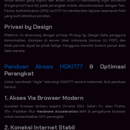
Untuk akses yang stylish dan aman, HOKI777 mendukung login biometrik
(Fingerprint/Face ID) pada perangkat mobile, dikombinasikan dengan Two-
Factor Authentication (2FA) via OTP. Ini memberikan lapisan keamanan fisik
yang sulit ditembus peretas.
Privasi by Design
Platform ini dirancang dengan prinsip
Privacy by Design
. Data pengguna
diminimalkan, disimpan di server lokal Indonesia (sesuai UU PDP), dan
tidak pernah dijual ke pihak ketiga. Pengguna memiliki kontrol penuh atas
data mereka.
Panduan Akses HOKI777
& Optimasi
Perangkat
Untuk menikmati "style" teknologi HOKI777 secara maksimal, ikuti panduan
berikut:
1. Akses Via Browser Modern
Gunakan browser terbaru seperti Chrome 120+, Safari 17+, atau Firefox
115+. Pastikan fitur
Hardware Acceleration
aktif di pengaturan browser
untuk memanfaatkan GPU perangkat.
2. Koneksi Internet Stabil