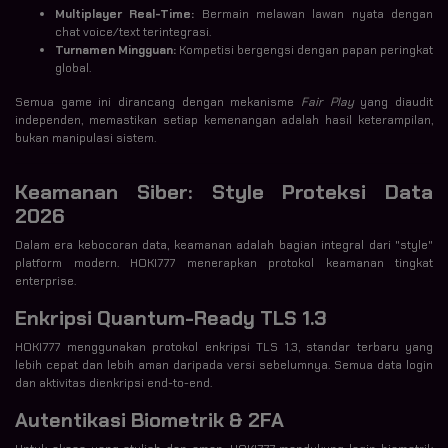
Multiplayer Real-Time:
Bermain melawan lawan nyata dengan
chat voice/text terintegrasi.
Turnamen Mingguan:
Kompetisi bergengsi dengan papan peringkat
global.
Semua game ini dirancang dengan mekanisme
Fair Play
yang diaudit
independen, memastikan setiap kemenangan adalah hasil keterampilan,
bukan manipulasi sistem.
Keamanan Siber: Style Proteksi Data
2026
Dalam era kebocoran data, keamanan adalah bagian integral dari "style"
platform modern. HOKI777 menerapkan protokol keamanan tingkat
enterprise.
Enkripsi Quantum-Ready TLS 1.3
HOKI777 menggunakan protokol enkripsi TLS 1.3, standar terbaru yang
lebih cepat dan lebih aman daripada versi sebelumnya. Semua data login
dan aktivitas dienkripsi end-to-end.
Autentikasi Biometrik & 2FA