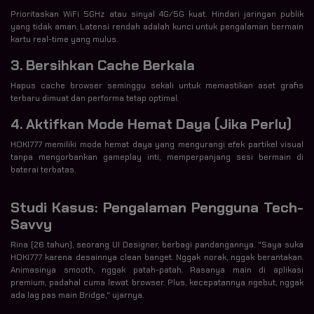
Prioritaskan WiFi 5GHz atau sinyal 4G/5G kuat. Hindari jaringan publik
yang tidak aman. Latensi rendah adalah kunci untuk pengalaman bermain
kartu real-time yang mulus.
3. Bersihkan Cache Berkala
Hapus cache browser seminggu sekali untuk memastikan aset grafis
terbaru dimuat dan performa tetap optimal.
4. Aktifkan Mode Hemat Daya (Jika Perlu)
HOKI777 memiliki mode hemat daya yang mengurangi efek partikel visual
tanpa mengorbankan gameplay inti, memperpanjang sesi bermain di
baterai terbatas.
Studi Kasus: Pengalaman Pengguna Tech-
Savvy
Rina (26 tahun), seorang UI Designer, berbagi pandangannya. "Saya suka
HOKI777 karena desainnya clean banget. Nggak norak, nggak berantakan.
Animasinya smooth, nggak patah-patah. Rasanya main di aplikasi
premium, padahal cuma lewat browser. Plus, kecepatannya ngebut, nggak
ada lag pas main Bridge," ujarnya.