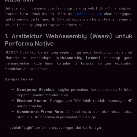
Sebagai pionir dalam adopsi teknologi gaming web, HOKI777 menetapkan
standar baru untuk industri. Saat ini
techmodes.com
akan mengupas
tuntas semuanya tentang HOKI777. Berikut adalah bedah teknis mengenai
"style" teknologi yang diterapkan platform ini.
1. Arsitektur WebAssembly (Wasm) untuk
Performa Native
HOKI777 tidak lagi bergantung sepenuhnya pada JavaScript tradisional.
Platform ini mengadopsi
WebAssembly (Wasm)
, teknologi yang
memungkinkan kode biner berjalan di browser dengan kecepatan
mendekati aplikasi native.
Dampak Teknis:
Kecepatan Eksekusi:
Logika permainan kartu diproses 3x lebih
cepat dibanding standar lama.
Efisiensi Memori:
Penggunaan RAM lebih rendah, mencegah HP
panas atau lag.
Konsistensi Frame Rate:
Animasi kartu dan efek visual tetap
stabil di 60fps bahkan di perangkat mid-range.
Ini adalah "style" performa: cepat, ringan, dan bertenaga.