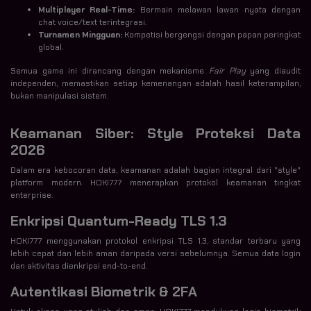
Multiplayer Real-Time:
Bermain melawan lawan nyata dengan
chat voice/text terintegrasi.
Turnamen Mingguan:
Kompetisi bergengsi dengan papan peringkat
global.
Semua game ini dirancang dengan mekanisme
Fair Play
yang diaudit
independen, memastikan setiap kemenangan adalah hasil keterampilan,
bukan manipulasi sistem.
Keamanan Siber: Style Proteksi Data
2026
Dalam era kebocoran data, keamanan adalah bagian integral dari "style"
platform modern. HOKI777 menerapkan protokol keamanan tingkat
enterprise.
Enkripsi Quantum-Ready TLS 1.3
HOKI777 menggunakan protokol enkripsi TLS 1.3, standar terbaru yang
lebih cepat dan lebih aman daripada versi sebelumnya. Semua data login
dan aktivitas dienkripsi end-to-end.
Autentikasi Biometrik & 2FA