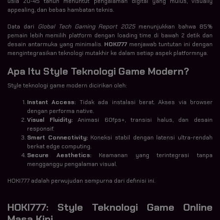
usia 20-45 tahun menuntut pengalaman digital yang mulus, visually
appealing, dan bebas hambatan teknis.
Data dari
Global Tech Gaming Report 2025
menunjukkan bahwa 85%
pemain lebih memilih platform dengan loading time di bawah 2 detik dan
desain antarmuka yang minimalis.
HOKI777
menjawab tuntutan ini dengan
mengintegrasikan teknologi mutakhir ke dalam setiap aspek platformnya.
Apa Itu Style Teknologi Game Modern?
Style teknologi game modern dicirikan oleh:
Instant Access:
Tidak ada instalasi berat. Akses via browser
dengan performa native.
Visual Fluidity:
Animasi 60fps+, transisi halus, dan desain
responsif.
Smart Connectivity:
Koneksi stabil dengan latensi ultra-rendah
berkat edge computing.
Secure Aesthetics:
Keamanan yang terintegrasi tanpa
mengganggu pengalaman visual.
HOKI777 adalah perwujudan sempurna dari definisi ini.
HOKI777: Style Teknologi Game Online
Masa Kini