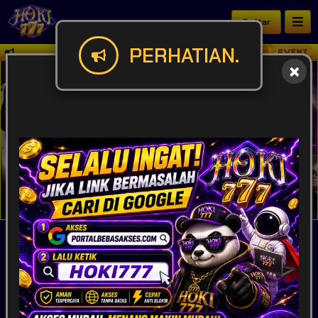
Daftar
PERHATIAN.
Hoki777 agen resmi paling lengkap yang berdiri 
IDR
50,337,256,112