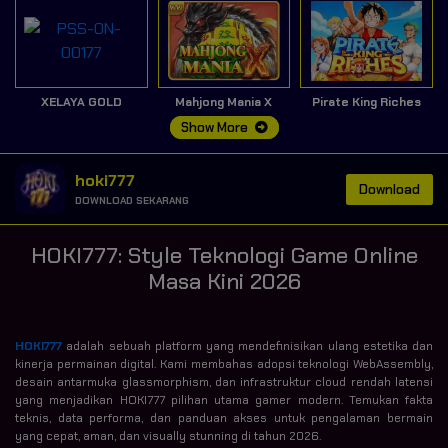
XELAYA GOLD
Mahjong Mania X
Pirate King Riches
Show More
hoki777
Download
DOWNLOAD SEKARANG
HOKI777: Style Teknologi Game Online
Masa Kini 2026
HOKI777
adalah sebuah platform yang mendefinisikan ulang estetika dan
kinerja permainan digital. Kami membahas adopsi teknologi WebAssembly,
desain antarmuka glassmorphism, dan infrastruktur cloud rendah latensi
yang menjadikan HOKI777 pilihan utama gamer modern. Temukan fakta
teknis, data performa, dan panduan akses untuk pengalaman bermain
yang cepat, aman, dan visually stunning di tahun 2026.