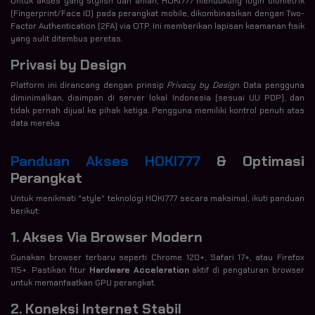
Untuk akses yang stylish dan aman, HOKI777 mendukung login biometrik
(Fingerprint/Face ID) pada perangkat mobile, dikombinasikan dengan Two-
Factor Authentication (2FA) via OTP. Ini memberikan lapisan keamanan fisik
yang sulit ditembus peretas.
Privasi by Design
Platform ini dirancang dengan prinsip
Privacy by Design
. Data pengguna
diminimalkan, disimpan di server lokal Indonesia (sesuai UU PDP), dan
tidak pernah dijual ke pihak ketiga. Pengguna memiliki kontrol penuh atas
data mereka.
Panduan Akses HOKI777
& Optimasi
Perangkat
Untuk menikmati "style" teknologi HOKI777 secara maksimal, ikuti panduan
berikut:
1. Akses Via Browser Modern
Gunakan browser terbaru seperti Chrome 120+, Safari 17+, atau Firefox
115+. Pastikan fitur
Hardware Acceleration
aktif di pengaturan browser
untuk memanfaatkan GPU perangkat.
2. Koneksi Internet Stabil