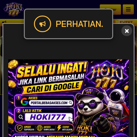
Daftar
PERHATIAN.
Hoki777 agen resmi paling lengkap yang be
IDR
50,314,529,773