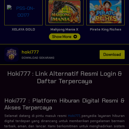
XELAYA GOLD
Mahjong Mania X
Pirate King Riches
Show More
hoki777
Download
DOWNLOAD SEKARANG
Hoki777 : Link Alternatif Resmi Login &
Daftar Terpercaya
Hoki777 : Platform Hiburan Digital Resmi &
Akses Terpercaya
Selamat datang di pintu masuk resmi
Hoki777
, penyedia layanan hiburan
digital terdepan yang dirancang untuk memberikan pengalaman bermain
terbaik, aman, dan lancar. Kami berkomitmen untuk menghadirkan sistem