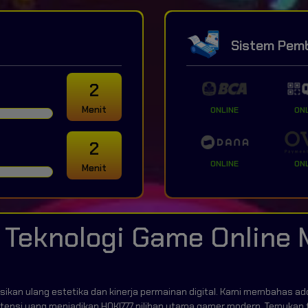
Sistem Pem
2
Menit
ONLINE
ONLINE
ON
2
ONLINE
ONLINE
ON
Menit
e Teknologi Game Online 
sikan ulang estetika dan kinerja permainan digital. Kami membahas a
atensi yang menjadikan HOKI777 pilihan utama gamer modern. Temukan 