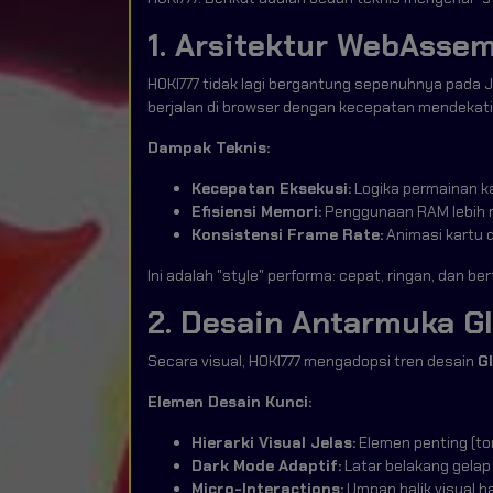
1. Arsitektur WebAsse
HOKI777 tidak lagi bergantung sepenuhnya pada J
berjalan di browser dengan kecepatan mendekati a
Dampak Teknis:
Kecepatan Eksekusi:
Logika permainan ka
Efisiensi Memori:
Penggunaan RAM lebih r
Konsistensi Frame Rate:
Animasi kartu d
Ini adalah "style" performa: cepat, ringan, dan be
2. Desain Antarmuka G
Secara visual, HOKI777 mengadopsi tren desain
G
Elemen Desain Kunci:
Hierarki Visual Jelas:
Elemen penting (tom
Dark Mode Adaptif:
Latar belakang gelap
Micro-Interactions:
Umpan balik visual hal