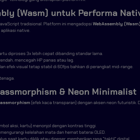
mbly (Wasm) untuk Performa Nati
avaScript tradisional. Platform ini mengadopsi
WebAssembly (Wasm
plikasi native.
rtu diproses 3x lebih cepat dibanding standar lama.
endah, mencegah HP panas atau lag.
an efek visual tetap stabil di 60fps bahkan di perangkat mid-range.
rtenaga.
lassmorphism & Neon Minimalist
lassmorphism
(efek kaca transparan) dengan aksen neon futuristik. D
bol aksi, kartu) menonjol dengan kontras tinggi.
 mengurangi kelelahan mata dan hemat baterai OLED.
us saat kartu diklik atau digeser, memberikan rasa "taktil" digital.