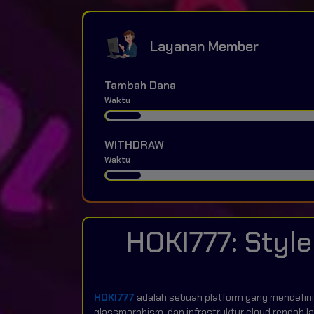
Layanan Member
Tambah Dana
Waktu
WITHDRAW
Waktu
HOKI777: Styl
HOKI777
adalah sebuah platform yang mendefini
glassmorphism, dan infrastruktur cloud rendah l