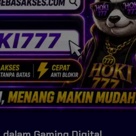
" dalam Gaming Digital