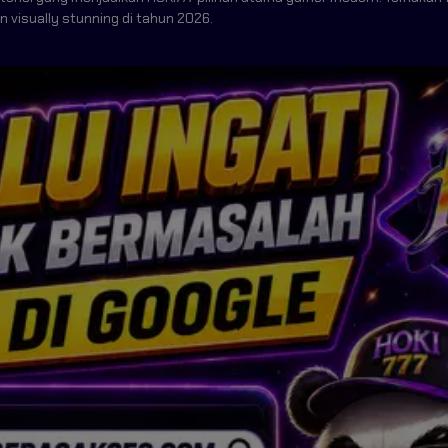
visually stunning di tahun 2026.