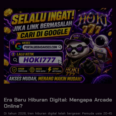
Era Baru Hiburan Digital: Mengapa Arcade
Online?
Di tahun 2026, tren hiburan digital telah bergeser. Pemuda usia 20-45