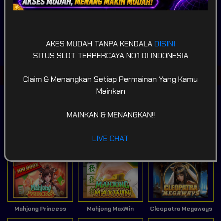
POPULAR
SLOT
LIVE GAME
CASINO
AKES MUDAH TANPA KENDALA
DISINI
SPORTSBOOK
LOTTERY
POKER
ARCADE
SITUS SLOT TERPERCAYA NO.1 DI INDONESIA
Game Terpopuler
Claim & Menangkan Setiap Permainan Yang Kamu
Mainkan
MAINKAN & MENANGKAN!!
LIVE CHAT
Fortune of Olympus
Mahjong Ways 2
Kirin Mahjong Ultra
Mahjong Princess
Mahjong MaxWin
Cleopatra Megaways