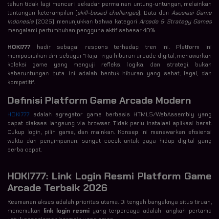
tahun tidak lagi mencari sekadar permainan untung-untungan, melainkan
tantangan keterampilan (
skill-based challenges
). Data dari
Asosiasi Game
Indonesia
(2025) menunjukkan bahwa kategori
Arcade & Strategy Games
mengalami pertumbuhan pengguna aktif sebesar 40%.
HOKI777
hadir sebagai respons terhadap tren ini. Platform ini
memposisikan diri sebagai "Raja"-nya hiburan arcade digital, menawarkan
koleksi game yang menguji refleks, logika, dan strategi, bukan
keberuntungan buta. Ini adalah bentuk hiburan yang sehat, legal, dan
kompetitif.
Definisi Platform Game Arcade Modern
HOKI777
adalah agregator game berbasis HTML5/WebAssembly yang
dapat diakses langsung via browser. Tidak perlu instalasi aplikasi berat.
Cukup login, pilih game, dan mainkan. Konsep ini menawarkan efisiensi
waktu dan penyimpanan, sangat cocok untuk gaya hidup digital yang
serba cepat.
HOKI777: Link Login Resmi Platform Game
Arcade Terbaik 2026
Keamanan akses adalah prioritas utama. Di tengah banyaknya situs tiruan,
menemukan
link login resmi
yang terpercaya adalah langkah pertama