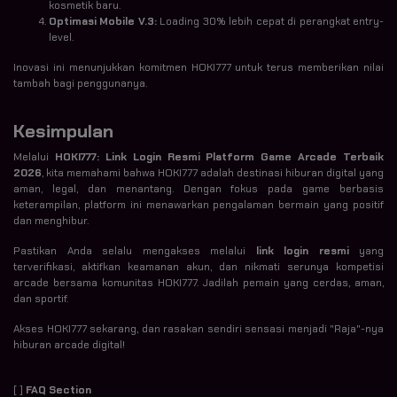
kosmetik baru.
Optimasi Mobile V.3:
Loading 30% lebih cepat di perangkat entry-
level.
Inovasi ini menunjukkan komitmen HOKI777 untuk terus memberikan nilai
tambah bagi penggunanya.
Kesimpulan
Melalui
HOKI777: Link Login Resmi Platform Game Arcade Terbaik
2026
, kita memahami bahwa HOKI777 adalah destinasi hiburan digital yang
aman, legal, dan menantang. Dengan fokus pada game berbasis
keterampilan, platform ini menawarkan pengalaman bermain yang positif
dan menghibur.
Pastikan Anda selalu mengakses melalui
link login resmi
yang
terverifikasi, aktifkan keamanan akun, dan nikmati serunya kompetisi
arcade bersama komunitas HOKI777. Jadilah pemain yang cerdas, aman,
dan sportif.
Akses HOKI777 sekarang, dan rasakan sendiri sensasi menjadi "Raja"-nya
hiburan arcade digital!
[ ]
FAQ Section