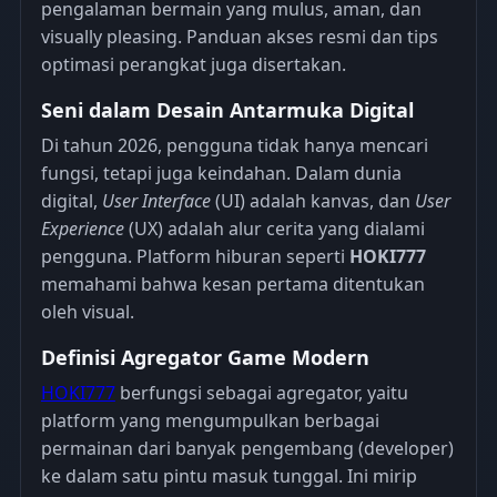
pengalaman bermain yang mulus, aman, dan
visually pleasing. Panduan akses resmi dan tips
optimasi perangkat juga disertakan.
Seni dalam Desain Antarmuka Digital
Di tahun 2026, pengguna tidak hanya mencari
fungsi, tetapi juga keindahan. Dalam dunia
digital,
User Interface
(UI) adalah kanvas, dan
User
Experience
(UX) adalah alur cerita yang dialami
pengguna. Platform hiburan seperti
HOKI777
memahami bahwa kesan pertama ditentukan
oleh visual.
Definisi Agregator Game Modern
HOKI777
berfungsi sebagai agregator, yaitu
platform yang mengumpulkan berbagai
permainan dari banyak pengembang (developer)
ke dalam satu pintu masuk tunggal. Ini mirip