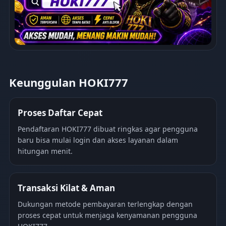
Keunggulan HOKI777
Proses Daftar Cepat
Pendaftaran HOKI777 dibuat ringkas agar pengguna
baru bisa mulai login dan akses layanan dalam
hitungan menit.
Transaksi Kilat & Aman
Dukungan metode pembayaran terlengkap dengan
proses cepat untuk menjaga kenyamanan pengguna