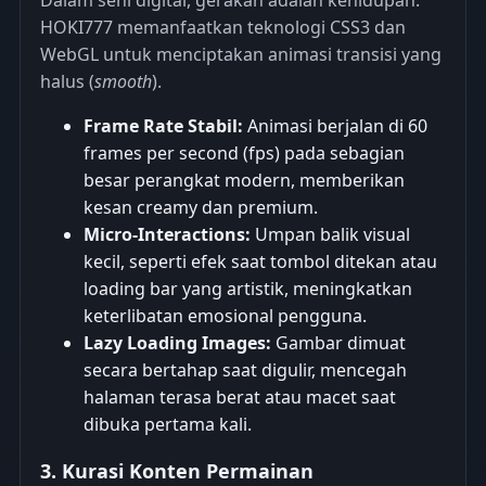
Dalam seni digital, gerakan adalah kehidupan.
HOKI777 memanfaatkan teknologi CSS3 dan
WebGL untuk menciptakan animasi transisi yang
halus (
smooth
).
Frame Rate Stabil:
Animasi berjalan di 60
frames per second (fps) pada sebagian
besar perangkat modern, memberikan
kesan creamy dan premium.
Micro-Interactions:
Umpan balik visual
kecil, seperti efek saat tombol ditekan atau
loading bar yang artistik, meningkatkan
keterlibatan emosional pengguna.
Lazy Loading Images:
Gambar dimuat
secara bertahap saat digulir, mencegah
halaman terasa berat atau macet saat
dibuka pertama kali.
3. Kurasi Konten Permainan