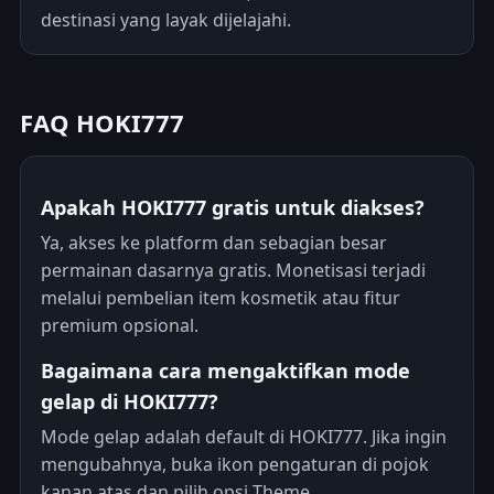
destinasi yang layak dijelajahi.
FAQ HOKI777
Apakah HOKI777 gratis untuk diakses?
Ya, akses ke platform dan sebagian besar
permainan dasarnya gratis. Monetisasi terjadi
melalui pembelian item kosmetik atau fitur
premium opsional.
Bagaimana cara mengaktifkan mode
gelap di HOKI777?
Mode gelap adalah default di HOKI777. Jika ingin
mengubahnya, buka ikon pengaturan di pojok
kanan atas dan pilih opsi Theme.