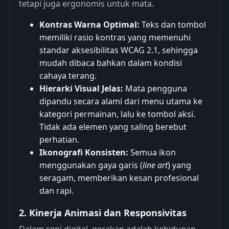
tetapi juga ergonomis untuk mata.
Kontras Warna Optimal:
Teks dan tombol
memiliki rasio kontras yang memenuhi
standar aksesibilitas WCAG 2.1, sehingga
mudah dibaca bahkan dalam kondisi
cahaya terang.
Hierarki Visual Jelas:
Mata pengguna
dipandu secara alami dari menu utama ke
kategori permainan, lalu ke tombol aksi.
Tidak ada elemen yang saling berebut
perhatian.
Ikonografi Konsisten:
Semua ikon
menggunakan gaya garis (
line art
) yang
seragam, memberikan kesan profesional
dan rapi.
2. Kinerja Animasi dan Responsivitas