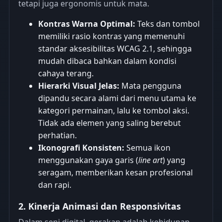
tetapi juga ergonomis untuk mata.
Kontras Warna Optimal:
Teks dan tombol
memiliki rasio kontras yang memenuhi
standar aksesibilitas WCAG 2.1, sehingga
mudah dibaca bahkan dalam kondisi
cahaya terang.
Hierarki Visual Jelas:
Mata pengguna
dipandu secara alami dari menu utama ke
kategori permainan, lalu ke tombol aksi.
Tidak ada elemen yang saling berebut
perhatian.
Ikonografi Konsisten:
Semua ikon
menggunakan gaya garis (
line art
) yang
seragam, memberikan kesan profesional
dan rapi.
2. Kinerja Animasi dan Responsivitas