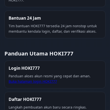
HOKI777.
Bantuan 24 Jam
Tim bantuan HOKI777 tersedia 24 jam nonstop untuk
membantu kendala login, daftar, dan verifikasi akses.
Panduan Utama HOKI777
Login HOKI777
Panduan akses akun resmi yang cepat dan aman.
Buka halaman login HOKI777
Daftar HOKI777
Langkah pembuatan akun baru secara ringkas.