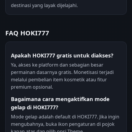
destinasi yang layak dijelajahi.
FAQ HOKI777
Apakah HOKI777 gratis untuk diakses?
Ya, akses ke platform dan sebagian besar
permainan dasarnya gratis. Monetisasi terjadi
melalui pembelian item kosmetik atau fitur
premium opsional.
Bagaimana cara mengaktifkan mode
gelap di HOKI777?
Mode gelap adalah default di HOKI777. Jika ingin
mengubahnya, buka ikon pengaturan di pojok
kanan atas dan pilih opsi Theme.