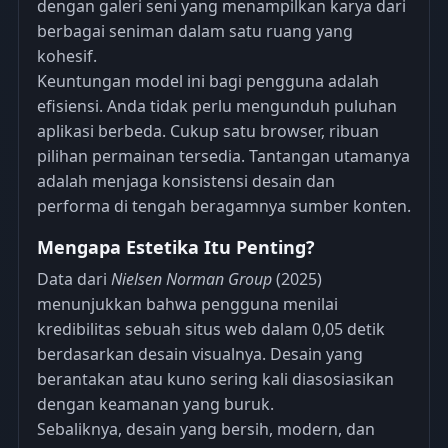
dengan galeri seni yang menampilkan karya dari
berbagai seniman dalam satu ruang yang
kohesif.
Keuntungan model ini bagi pengguna adalah
efisiensi. Anda tidak perlu mengunduh puluhan
aplikasi berbeda. Cukup satu browser, ribuan
pilihan permainan tersedia. Tantangan utamanya
adalah menjaga konsistensi desain dan
performa di tengah beragamnya sumber konten.
Mengapa Estetika Itu Penting?
Data dari
Nielsen Norman Group
(2025)
menunjukkan bahwa pengguna menilai
kredibilitas sebuah situs web dalam 0,05 detik
berdasarkan desain visualnya. Desain yang
berantakan atau kuno sering kali diasosiasikan
dengan keamanan yang buruk.
Sebaliknya, desain yang bersih, modern, dan