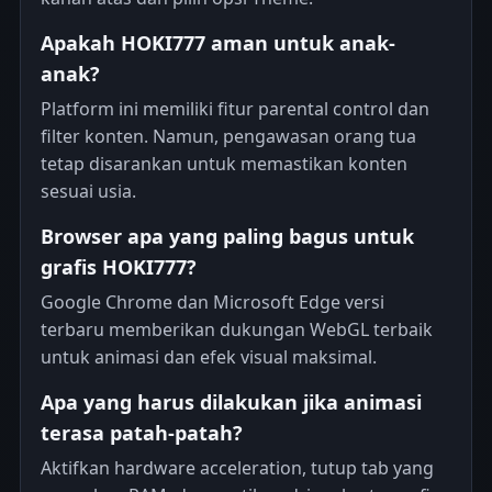
Apakah HOKI777 aman untuk anak-
anak?
Platform ini memiliki fitur parental control dan
filter konten. Namun, pengawasan orang tua
tetap disarankan untuk memastikan konten
sesuai usia.
Browser apa yang paling bagus untuk
grafis HOKI777?
Google Chrome dan Microsoft Edge versi
terbaru memberikan dukungan WebGL terbaik
untuk animasi dan efek visual maksimal.
Apa yang harus dilakukan jika animasi
terasa patah-patah?
Aktifkan hardware acceleration, tutup tab yang