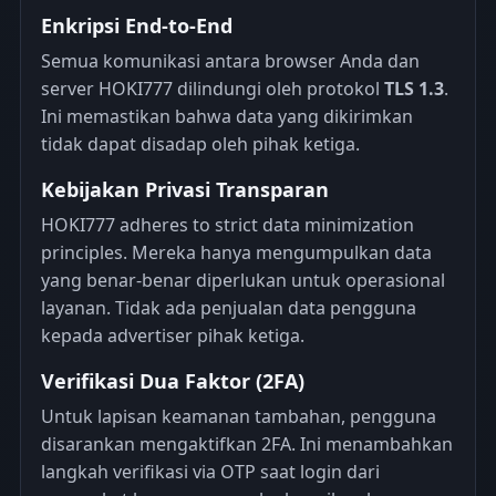
Enkripsi End-to-End
Semua komunikasi antara browser Anda dan
server HOKI777 dilindungi oleh protokol
TLS 1.3
.
Ini memastikan bahwa data yang dikirimkan
tidak dapat disadap oleh pihak ketiga.
Kebijakan Privasi Transparan
HOKI777 adheres to strict data minimization
principles. Mereka hanya mengumpulkan data
yang benar-benar diperlukan untuk operasional
layanan. Tidak ada penjualan data pengguna
kepada advertiser pihak ketiga.
Verifikasi Dua Faktor (2FA)
Untuk lapisan keamanan tambahan, pengguna
disarankan mengaktifkan 2FA. Ini menambahkan
langkah verifikasi via OTP saat login dari