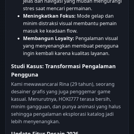
jelas dan navigasi yang mudah mengurangi
stres saat mencari permainan.
Meningkatkan Fokus:
Mode gelap dan
minim distraksi visual membantu pemain
masuk ke keadaan flow.
Membangun Loyalty:
Pengalaman visual
yang menyenangkan membuat pengguna
ingin kembali karena kualitas layanan.
Studi Kasus: Transformasi Pengalaman
Pengguna
Kami mewawancarai Rina (29 tahun), seorang
desainer grafis yang juga penggemar game
kasual. Menurutnya, HOKI777 terasa bersih,
minim gangguan, dan punya animasi yang halus
sehingga pengalaman eksplorasi katalog jadi
lebih menyenangkan.
Update Fitur Desain 2026