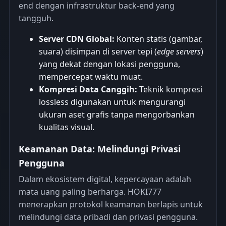
end dengan infrastruktur back-end yang
tangguh.
Server CDN Global:
Konten statis (gambar,
suara) disimpan di server tepi (
edge servers
)
yang dekat dengan lokasi pengguna,
mempercepat waktu muat.
Kompresi Data Canggih:
Teknik kompresi
lossless digunakan untuk mengurangi
ukuran aset grafis tanpa mengorbankan
kualitas visual.
Keamanan Data: Melindungi Privasi
Pengguna
Dalam ekosistem digital, kepercayaan adalah
mata uang paling berharga. HOKI777
menerapkan protokol keamanan berlapis untuk
melindungi data pribadi dan privasi pengguna.