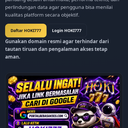
perlindungan data agar pengguna bisa menilai
kualitas platform secara objektif.
Daftar HOKI777
Login HOKI777
Gunakan domain resmi agar terhindar dari
tautan tiruan dan pengalaman akses tetap
aman.