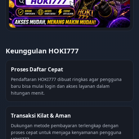
Keunggulan HOKI777
Proses Daftar Cepat
Pendaftaran HOKI777 dibuat ringkas agar pengguna
baru bisa mulai login dan akses layanan dalam
hitungan menit.
Transaksi Kilat & Aman
Dukungan metode pembayaran terlengkap dengan
proses cepat untuk menjaga kenyamanan pengguna