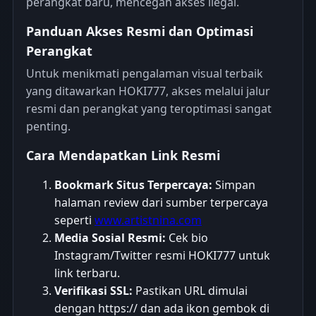
perangkat baru, mencegah akses ilegal.
Panduan Akses Resmi dan Optimasi
Perangkat
Untuk menikmati pengalaman visual terbaik
yang ditawarkan HOKI777, akses melalui jalur
resmi dan perangkat yang teroptimasi sangat
penting.
Cara Mendapatkan Link Resmi
Bookmark Situs Terpercaya:
Simpan
halaman review dari sumber terpercaya
seperti
www.artistnina.com
Media Sosial Resmi:
Cek bio
Instagram/Twitter resmi HOKI777 untuk
link terbaru.
Verifikasi SSL:
Pastikan URL dimulai
dengan https:// dan ada ikon gembok di