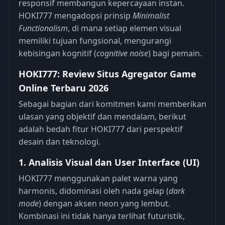
responsif membangun kepercayaan instan.
HOKI777 mengadopsi prinsip
Minimalist
Functionalism
, di mana setiap elemen visual
memiliki tujuan fungsional, mengurangi
kebisingan kognitif (
cognitive noise
) bagi pemain.
HOKI777: Review Situs Agregator Game
Online Terbaru 2026
Sebagai bagian dari komitmen kami memberikan
ulasan yang objektif dan mendalam, berikut
adalah bedah fitur HOKI777 dari perspektif
desain dan teknologi.
1. Analisis Visual dan User Interface (UI)
HOKI777 menggunakan palet warna yang
harmonis, didominasi oleh nada gelap (
dark
mode
) dengan aksen neon yang lembut.
Kombinasi ini tidak hanya terlihat futuristik,