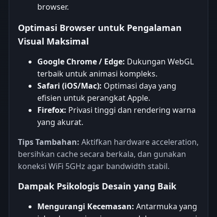
browser.
Optimasi Browser untuk Pengalaman
Visual Maksimal
Google Chrome / Edge:
Dukungan WebGL
terbaik untuk animasi kompleks.
Safari (iOS/Mac):
Optimasi daya yang
efisien untuk perangkat Apple.
Firefox:
Privasi tinggi dan rendering warna
yang akurat.
Tips Tambahan:
Aktifkan hardware acceleration,
bersihkan cache secara berkala, dan gunakan
koneksi WiFi 5GHz agar bandwidth stabil.
Dampak Psikologis Desain yang Baik
Mengurangi Kecemasan:
Antarmuka yang