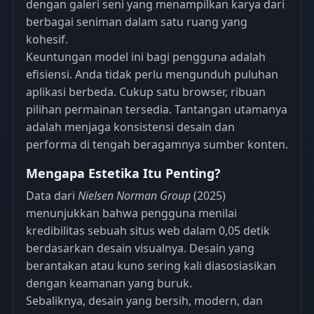
dengan galeri seni yang menampilkan karya dari
berbagai seniman dalam satu ruang yang
kohesif.
Keuntungan model ini bagi pengguna adalah
efisiensi. Anda tidak perlu mengunduh puluhan
aplikasi berbeda. Cukup satu browser, ribuan
pilihan permainan tersedia. Tantangan utamanya
adalah menjaga konsistensi desain dan
performa di tengah beragamnya sumber konten.
Mengapa Estetika Itu Penting?
Data dari
Nielsen Norman Group
(2025)
menunjukkan bahwa pengguna menilai
kredibilitas sebuah situs web dalam 0,05 detik
berdasarkan desain visualnya. Desain yang
berantakan atau kuno sering kali diasosiasikan
dengan keamanan yang buruk.
Sebaliknya, desain yang bersih, modern, dan