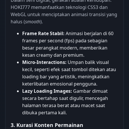
Dalam seni digital, gerakan adalah kehidupan.
HOKI777 memanfaatkan teknologi CSS3 dan
WebGL untuk menciptakan animasi transisi yang
halus (
smooth
).
Frame Rate Stabil:
Animasi berjalan di 60
frames per second (fps) pada sebagian
besar perangkat modern, memberikan
kesan creamy dan premium.
Micro-Interactions:
Umpan balik visual
kecil, seperti efek saat tombol ditekan atau
loading bar yang artistik, meningkatkan
keterlibatan emosional pengguna.
Lazy Loading Images:
Gambar dimuat
secara bertahap saat digulir, mencegah
halaman terasa berat atau macet saat
dibuka pertama kali.
3. Kurasi Konten Permainan